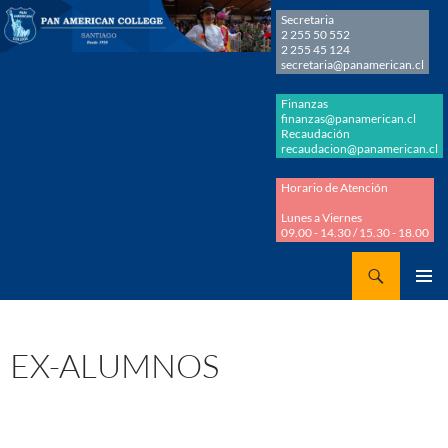
Secretaria
2 255 50 552
2 255 45 124
secretaria@panamerican.cl
Finanzas
finanzas@panamerican.cl
Recaudación
recaudacion@panamerican.cl
Horario de Atención
Lunes a Viernes
09.00 - 14.30 / 15.30 - 18.00
Buscar
Panamerican College
SALTAR
MENÚ
AL
PRINCI
CONTENIDO
EX-ALUMNOS