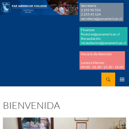
Secretaria
2 255 50 552
2 255 45 124
secretaria@panamerican.cl
Finanzas
finanzas@panamerican.cl
Recaudación
recaudacion@panamerican.cl
Horario de Atención
Lunes a Viernes
09.00 - 14.30 / 15.30 - 18.00
Buscar
Panamerican College
SALTAR
MENÚ
AL
PRINCI
CONTENIDO
BIENVENIDA