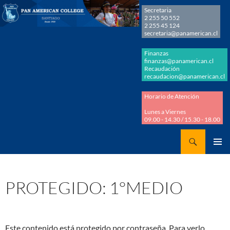
Secretaria
2 255 50 552
2 255 45 124
secretaria@panamerican.cl
Finanzas
finanzas@panamerican.cl
Recaudación
recaudacion@panamerican.cl
Horario de Atención
Lunes a Viernes
09.00 - 14.30 / 15.30 - 18.00
Buscar
Panamerican College
SALTAR
MENÚ
AL
PRINCI
CONTENIDO
PROTEGIDO: 1°MEDIO
Este contenido está protegido por contraseña. Para verlo