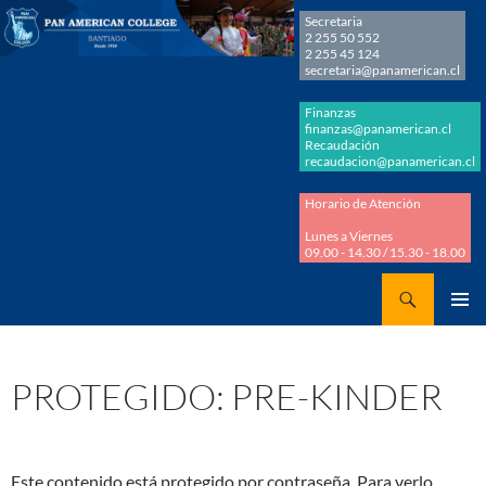
Secretaria
2 255 50 552
2 255 45 124
secretaria@panamerican.cl
Finanzas
finanzas@panamerican.cl
Recaudación
recaudacion@panamerican.cl
Horario de Atención
Lunes a Viernes
09.00 - 14.30 / 15.30 - 18.00
Buscar
Panamerican College
SALTAR
MENÚ
AL
PRINCI
CONTENIDO
PROTEGIDO: PRE-KINDER
Este contenido está protegido por contraseña. Para verlo