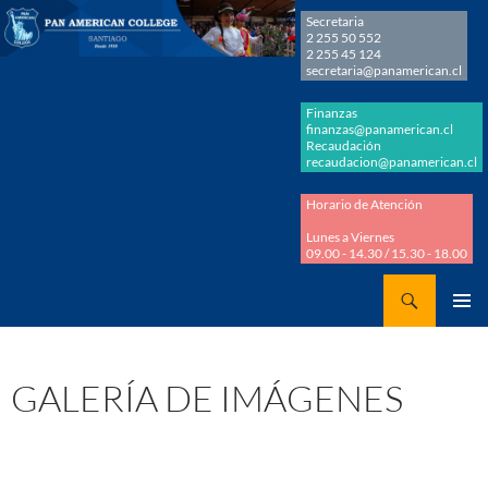
Secretaria
2 255 50 552
2 255 45 124
secretaria@panamerican.cl
Finanzas
finanzas@panamerican.cl
Recaudación
recaudacion@panamerican.cl
Horario de Atención
Lunes a Viernes
09.00 - 14.30 / 15.30 - 18.00
Buscar
Panamerican College
SALTAR
MENÚ
AL
PRINCI
CONTENIDO
GALERÍA DE IMÁGENES