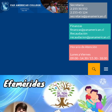
Secretaria
2 255 50 552
2 255 45 124
secretaria@panamerican.cl
Finanzas
finanzas@panamerican.cl
Recaudación
recaudacion@panamerican.cl
Horario de Atención
Lunes a Viernes
09.00 - 14.30 / 15.30 - 18.00
Buscar
Panamerican College
SALTAR
MENÚ
AL
PRINCI
CONTENIDO