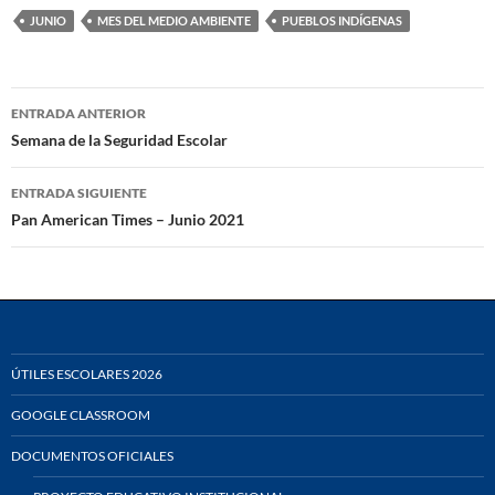
JUNIO
MES DEL MEDIO AMBIENTE
PUEBLOS INDÍGENAS
Navegación
ENTRADA ANTERIOR
de
Semana de la Seguridad Escolar
entradas
ENTRADA SIGUIENTE
Pan American Times – Junio 2021
ÚTILES ESCOLARES 2026
GOOGLE CLASSROOM
DOCUMENTOS OFICIALES