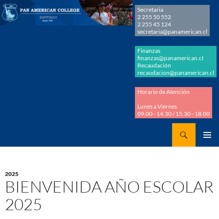
Secretaria
2 255 50 552
2 255 45 124
secretaria@panamerican.cl
Finanzas
finanzas@panamerican.cl
Recaudación
recaudacion@panamerican.cl
Horario de Atención
Lunes a Viernes
09.00 - 14.30 / 15.30 - 18.00
Buscar
Panamerican College
SALTAR
MENÚ
AL
PRINCI
CONTENIDO
2025
BIENVENIDA AÑO ESCOLAR
2025