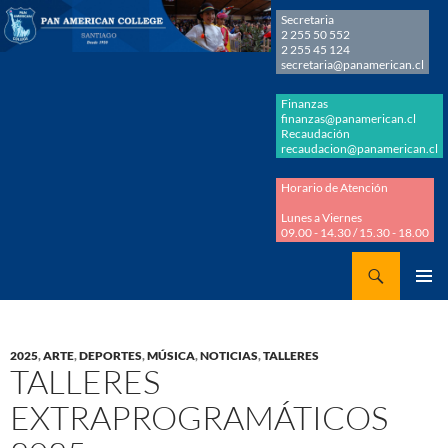
Secretaria
2 255 50 552
2 255 45 124
secretaria@panamerican.cl
Finanzas
finanzas@panamerican.cl
Recaudación
recaudacion@panamerican.cl
Horario de Atención
Lunes a Viernes
09.00 - 14.30 / 15.30 - 18.00
Buscar
Panamerican College
SALTAR
MENÚ
AL
PRINCI
CONTENIDO
2025
,
ARTE
,
DEPORTES
,
MÚSICA
,
NOTICIAS
,
TALLERES
TALLERES
EXTRAPROGRAMÁTICOS