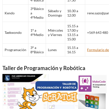
4°Básica
17.30
3°Básico
Sábado y
10.30 a
Kendo
a
rene.sazo@pan
Domingo
12.00
4°Medio
15.15 a
1° a
Miércoles
17.00 y
Taekwondo
+569 643 480
4°Medio
y Viernes
13.15 a
15.00
3° a
15.15 a
Programación
Lunes
Formulario de
8°Básico
16.15
Taller de Programación y Robótica