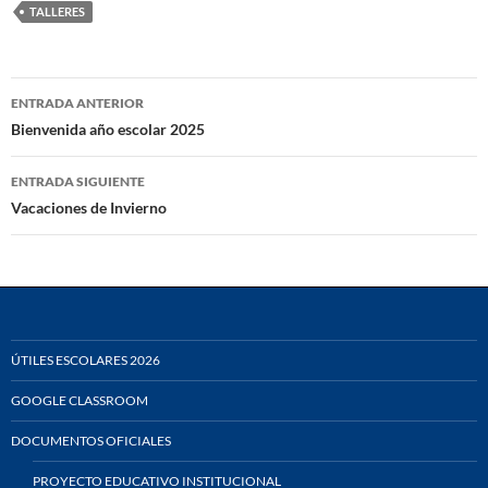
TALLERES
Navegación
ENTRADA ANTERIOR
de
Bienvenida año escolar 2025
entradas
ENTRADA SIGUIENTE
Vacaciones de Invierno
ÚTILES ESCOLARES 2026
GOOGLE CLASSROOM
DOCUMENTOS OFICIALES
PROYECTO EDUCATIVO INSTITUCIONAL