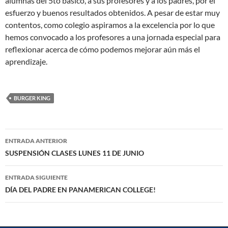
alumnas del 5to básico, a sus profesores y a los padres, por el
esfuerzo y buenos resultados obtenidos. A pesar de estar muy
contentos, como colegio aspiramos a la excelencia por lo que
hemos convocado a los profesores a una jornada especial para
reflexionar acerca de cómo podemos mejorar aún más el
aprendizaje.
BURGER KING
Navegación
ENTRADA ANTERIOR
de
SUSPENSIÓN CLASES LUNES 11 DE JUNIO
entradas
ENTRADA SIGUIENTE
DÍA DEL PADRE EN PANAMERICAN COLLEGE!