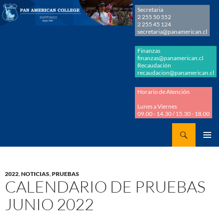
Secretaria
2 255 50 552
2 255 45 124
secretaria@panamerican.cl
Finanzas
finanzas@panamerican.cl
Recaudación
recaudacion@panamerican.cl
Horario de Atención
Lunes a Viernes
09.00 - 14.30 / 15.30 - 18.00
Buscar
Panamerican College
SALTAR
MENÚ
AL
PRINCI
CONTENIDO
2022
,
NOTICIAS
,
PRUEBAS
CALENDARIO DE PRUEBAS
JUNIO 2022