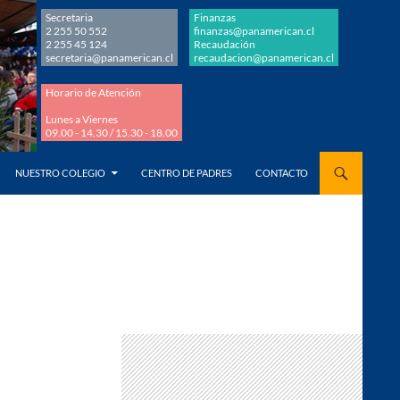
Secretaria
Finanzas
2 255 50 552
finanzas@panamerican.cl
2 255 45 124
Recaudación
secretaria@panamerican.cl
recaudacion@panamerican.cl
Horario de Atención
Lunes a Viernes
09.00 - 14.30 / 15.30 - 18.00
AL CONTENIDO
NUESTRO COLEGIO
CENTRO DE PADRES
CONTACTO