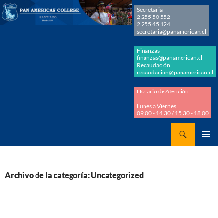
Secretaria
2 255 50 552
2 255 45 124
secretaria@panamerican.cl
Finanzas
finanzas@panamerican.cl
Recaudación
recaudacion@panamerican.cl
Horario de Atención
Lunes a Viernes
09.00 - 14.30 / 15.30 - 18.00
Buscar
Panamerican College
SALTAR
MENÚ
AL
PRINCI
CONTENIDO
Archivo de la categoría: Uncategorized