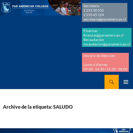
Secretaria
2 255 50 552
2 255 45 124
secretaria@panamerican.cl
Finanzas
finanzas@panamerican.cl
Recaudación
recaudacion@panamerican.cl
Horario de Atención
Lunes a Viernes
09.00 - 14.30 / 15.30 - 18.00
Buscar
Panamerican College
SALTAR
MENÚ
AL
PRINCI
CONTENIDO
Archivo de la etiqueta: SALUDO