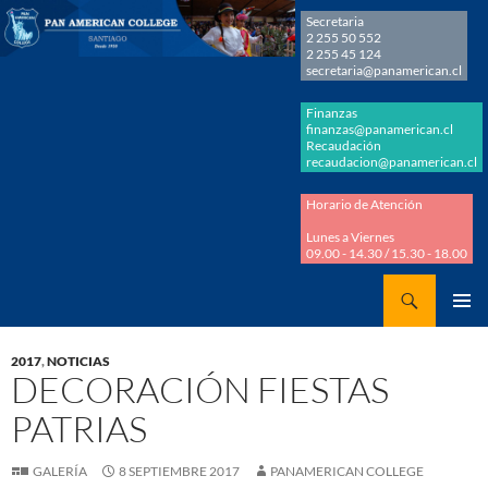
Secretaria
2 255 50 552
2 255 45 124
secretaria@panamerican.cl
Finanzas
finanzas@panamerican.cl
Recaudación
recaudacion@panamerican.cl
Horario de Atención
Lunes a Viernes
09.00 - 14.30 / 15.30 - 18.00
Buscar
Panamerican College
SALTAR
MENÚ
AL
PRINCI
2017
,
NOTICIAS
CONTENIDO
DECORACIÓN FIESTAS
PATRIAS
GALERÍA
8 SEPTIEMBRE 2017
PANAMERICAN COLLEGE