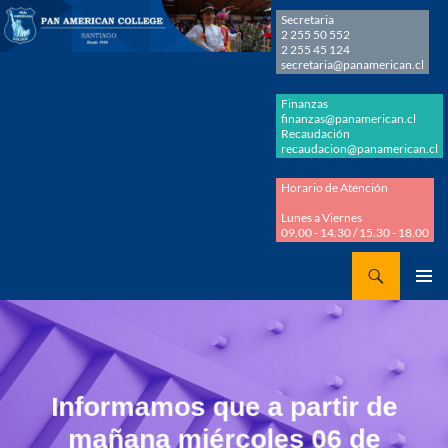
Secretaria
2 255 50 552
2 255 45 124
secretaria@panamerican.cl
Finanzas
finanzas@panamerican.cl
Recaudación
recaudacion@panamerican.cl
Horario de Atención
Lunes a Viernes
09.00 - 14.30 / 15.30 - 18.00
Buscar
Panamerican College
SALTAR
MENÚ
AL
PRINCI
CONTENIDO