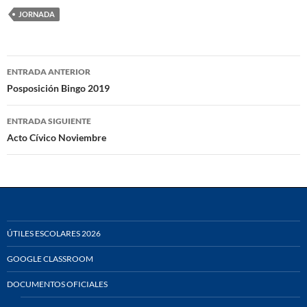
JORNADA
Navegación
ENTRADA ANTERIOR
de
Posposición Bingo 2019
entradas
ENTRADA SIGUIENTE
Acto Cívico Noviembre
ÚTILES ESCOLARES 2026
GOOGLE CLASSROOM
DOCUMENTOS OFICIALES