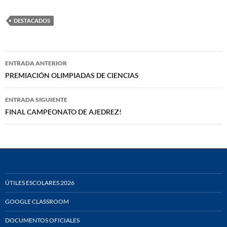
DESTACADOS
Navegación
ENTRADA ANTERIOR
de
PREMIACIÓN OLIMPIADAS DE CIENCIAS
entradas
ENTRADA SIGUIENTE
FINAL CAMPEONATO DE AJEDREZ!
ÚTILES ESCOLARES 2026
GOOGLE CLASSROOM
DOCUMENTOS OFICIALES