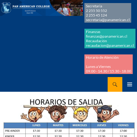
Secretaria
2 255 50 552
2 255 45 124
secretaria@panamerican.cl
Finanzas
finanzas@panamerican.cl
Recaudación
recaudacion@panamerican.cl
Horario de Atención
Lunes a Viernes
09.00 - 14.30 / 15.30 - 18.00
Buscar
Panamerican College
SALTAR
MENÚ
AL
PRINCI
CONTENIDO