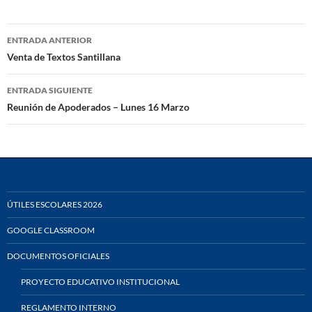
Navegación
ENTRADA ANTERIOR
de
Venta de Textos Santillana
entradas
ENTRADA SIGUIENTE
Reunión de Apoderados – Lunes 16 Marzo
ÚTILES ESCOLARES 2026
GOOGLE CLASSROOM
DOCUMENTOS OFICIALES
PROYECTO EDUCATIVO INSTITUCIONAL
REGLAMENTO INTERNO