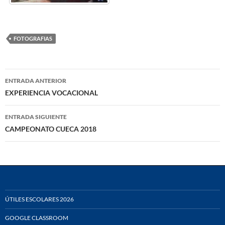
FOTOGRAFIAS
Navegación
ENTRADA ANTERIOR
de
EXPERIENCIA VOCACIONAL
entradas
ENTRADA SIGUIENTE
CAMPEONATO CUECA 2018
ÚTILES ESCOLARES 2026
GOOGLE CLASSROOM