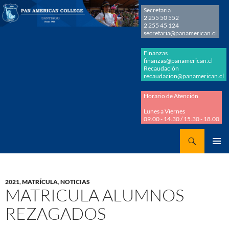
Secretaria
2 255 50 552
2 255 45 124
secretaria@panamerican.cl
Finanzas
finanzas@panamerican.cl
Recaudación
recaudacion@panamerican.cl
Horario de Atención
Lunes a Viernes
09.00 - 14.30 / 15.30 - 18.00
Buscar
Panamerican College
SALTAR
MENÚ
AL
PRINCI
CONTENIDO
2021
,
MATRÍCULA
,
NOTICIAS
MATRICULA ALUMNOS
REZAGADOS