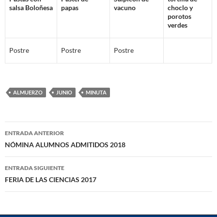
salsa Boloñesa
papas
vacuno
choclo y
porotos
verdes
Postre
Postre
Postre
ALMUERZO
JUNIO
MINUTA
Navegación
ENTRADA ANTERIOR
de
NÓMINA ALUMNOS ADMITIDOS 2018
entradas
ENTRADA SIGUIENTE
FERIA DE LAS CIENCIAS 2017