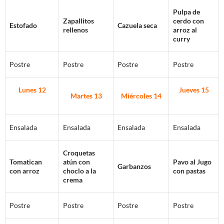
Pulpa de
Zapallitos
cerdo con
Estofado
Cazuela seca
rellenos
arroz al
curry
Postre
Postre
Postre
Postre
Lunes 12
Jueves 15
Martes 13
Miércoles 14
Ensalada
Ensalada
Ensalada
Ensalada
Croquetas
Tomatican
atún con
Pavo al Jugo
Garbanzos
con arroz
choclo a la
con pastas
crema
Postre
Postre
Postre
Postre