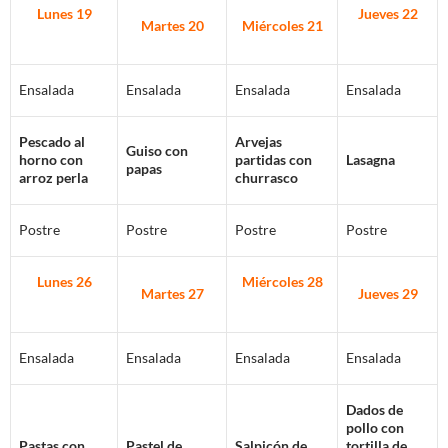
Lunes 19
Jueves 22
Martes 20
Miércoles 21
Ensalada
Ensalada
Ensalada
Ensalada
Pescado al
Arvejas
Guiso con
horno con
partidas con
Lasagna
papas
arroz perla
churrasco
Postre
Postre
Postre
Postre
Lunes 26
Miércoles 28
Martes 27
Jueves
29
Ensalada
Ensalada
Ensalada
Ensalada
Dados de
pollo con
Pastas con
Pastel de
Salpicón de
tortilla de