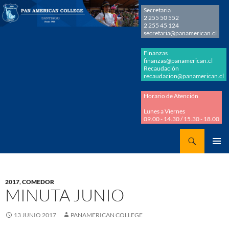
Secretaria
2 255 50 552
2 255 45 124
secretaria@panamerican.cl
Finanzas
finanzas@panamerican.cl
Recaudación
recaudacion@panamerican.cl
Horario de Atención
Lunes a Viernes
09.00 - 14.30 / 15.30 - 18.00
Buscar
Panamerican College
SALTAR
MENÚ
AL
PRINCI
CONTENIDO
2017
,
COMEDOR
MINUTA JUNIO
13 JUNIO 2017
PANAMERICAN COLLEGE