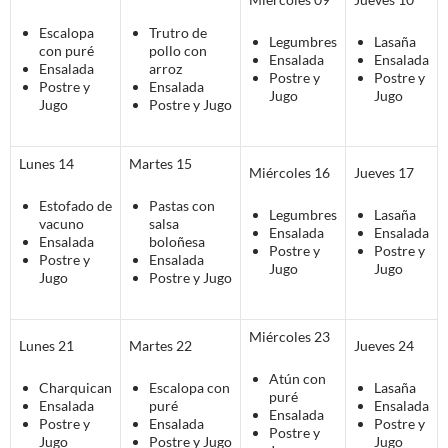
Escalopa
Trutro de
Legumbres
Lasaña
con puré
pollo con
Ensalada
Ensalada
Ensalada
arroz
Postre y
Postre y
Postre y
Ensalada
Jugo
Jugo
Jugo
Postre y Jugo
Lunes 14
Martes 15
Miércoles 16
Jueves 17
Estofado de
Pastas con
Legumbres
Lasaña
vacuno
salsa
Ensalada
Ensalada
Ensalada
boloñesa
Postre y
Postre y
Postre y
Ensalada
Jugo
Jugo
Jugo
Postre y Jugo
Miércoles 23
Lunes 21
Martes 22
Jueves 24
Atún con
Charquican
Escalopa con
Lasaña
puré
Ensalada
puré
Ensalada
Ensalada
Postre y
Ensalada
Postre y
Postre y
Jugo
Postre y Jugo
Jugo