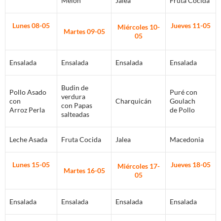
Melón
Jalea
Fruta Cocida
Lunes 08-05
Jueves 11-05
Miércoles 10-
Martes 09-05
05
Ensalada
Ensalada
Ensalada
Ensalada
Budin de
Pollo Asado
Puré con
verdura
con
Charquicán
Goulach
con Papas
Arroz Perla
de Pollo
salteadas
Leche Asada
Fruta Cocida
Jalea
Macedonia
Lunes 15-05
Jueves 18-05
Miércoles 17-
Martes 16-05
05
Ensalada
Ensalada
Ensalada
Ensalada