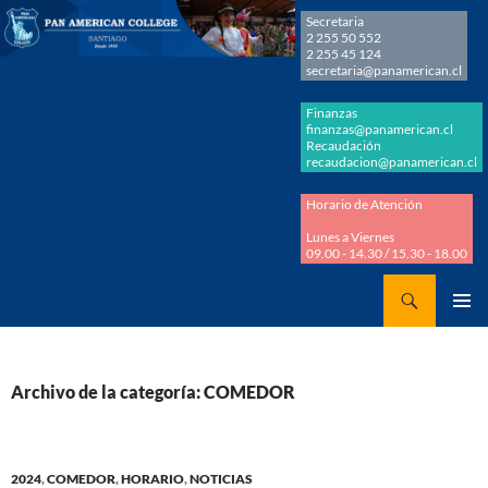
Secretaria
2 255 50 552
2 255 45 124
secretaria@panamerican.cl
Finanzas
finanzas@panamerican.cl
Recaudación
recaudacion@panamerican.cl
Horario de Atención
Lunes a Viernes
09.00 - 14.30 / 15.30 - 18.00
Buscar
Panamerican College
SALTAR
MENÚ
AL
PRINCI
CONTENIDO
Archivo de la categoría: COMEDOR
2024
,
COMEDOR
,
HORARIO
,
NOTICIAS