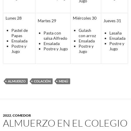
Jugo
Lunes 28
Miércoles 30
Martes 29
Jueves 31
Pastel de
Gulash
Pasta con
Lasaña
Papas
con arroz
salsa Alfredo
Ensalada
Ensalada
Ensalada
Ensalada
Postre y
Postre y
Postre y
Postre y Jugo
Jugo
Jugo
Jugo
ALMUERZO
COLACIÓN
MENÚ
2022
,
COMEDOR
ALMUERZO EN EL COLEGIO