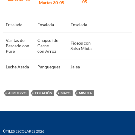
05
Martes 30-05
Ensalada
Ensalada
Ensalada
Varitas de
Chapsui de
Fideos con
Pescado con
Carne
Salsa Mixta
Puré
con Arroz
Leche Asada
Panqueques
Jalea
ALMUERZO
COLACIÓN
MAYO
MINUTA
ÚTILES ESCOLARES 2026