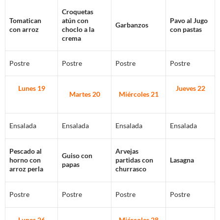
Croquetas
Tomatican
atún con
Pavo al Jugo
Garbanzos
con arroz
choclo a la
con pastas
crema
Postre
Postre
Postre
Postre
Lunes 19
Jueves 22
Martes 20
Miércoles 21
Ensalada
Ensalada
Ensalada
Ensalada
Pescado al
Arvejas
Guiso con
horno con
partidas con
Lasagna
papas
arroz perla
churrasco
Postre
Postre
Postre
Postre
Lunes 26
Miércoles 28