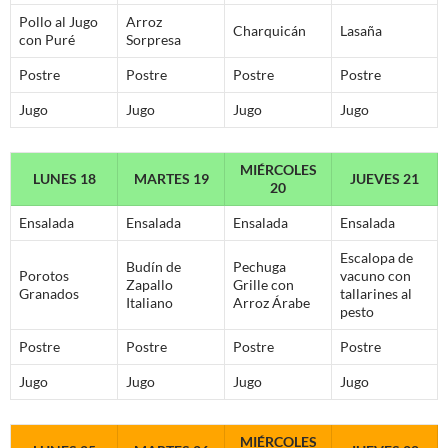
Pollo al Jugo
Arroz
Charquicán
Lasaña
con Puré
Sorpresa
Postre
Postre
Postre
Postre
Jugo
Jugo
Jugo
Jugo
MIÉRCOLES
LUNES 18
MARTES 19
JUEVES 21
20
Ensalada
Ensalada
Ensalada
Ensalada
Escalopa de
Budín de
Pechuga
Porotos
vacuno con
Zapallo
Grille con
Granados
tallarines al
Italiano
Arroz Árabe
pesto
Postre
Postre
Postre
Postre
Jugo
Jugo
Jugo
Jugo
MIÉRCOLES