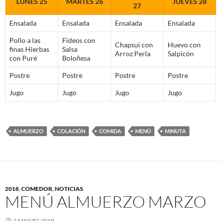
LUNES 25
MARTES 26
JUEVES 28
27
Ensalada
Ensalada
Ensalada
Ensalada
Pollo a las
Fideos con
Chapsui con
Huevo con
finas Hierbas
Salsa
Arroz Perla
Salpicón
con Puré
Boloñesa
Postre
Postre
Postre
Postre
Jugo
Jugo
Jugo
Jugo
ALMUERZO
COLACIÓN
COMIDA
MENÚ
MINUTA
2018
,
COMEDOR
,
NOTICIAS
MENÚ ALMUERZO MARZO
1 MARZO 2018