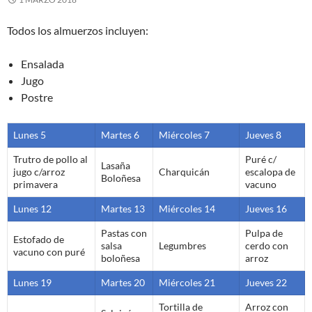
Todos los almuerzos incluyen:
Ensalada
Jugo
Postre
Lunes 5
Martes 6
Miércoles 7
Jueves 8
Trutro de pollo al
Puré c/
Lasaña
jugo c/arroz
Charquicán
escalopa de
Boloñesa
primavera
vacuno
Lunes 12
Martes 13
Miércoles 14
Jueves 16
Pastas con
Pulpa de
Estofado de
salsa
Legumbres
cerdo con
vacuno con puré
boloñesa
arroz
Lunes 19
Martes 20
Miércoles 21
Jueves 22
Tortilla de
Arroz con