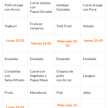
Carne Juliana
Pollo al jugo
Lentejas
Carne al jugo
con
con Arroz
Guisadas
con Puré
Papas Doradas
Fruta en
Yoghurt
Tutti Fruti
Helado
conserva
Lunes 22-05
Jueves 25-05
Miércoles 24-
Martes 23-05
05
Ensalada
Ensalada
Ensalada
Ensalada
Corbatitas
Carne con
Chapsui de
con
Vegetales y
pollo
Lasagna
Salsa Alfredo
Papas Mayo
con Arroz
Fruta
Macedonia
Flan
Jalea
Miércoles 31-
Lunes 29-05