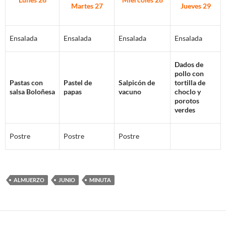
Martes 27
Jueves
29
Ensalada
Ensalada
Ensalada
Ensalada
Dados de
pollo con
Pastas con
Pastel de
Salpicón de
tortilla de
salsa Boloñesa
papas
vacuno
choclo y
porotos
verdes
Postre
Postre
Postre
ALMUERZO
JUNIO
MINUTA