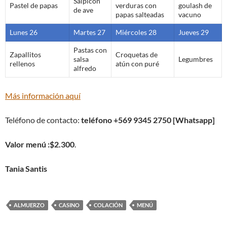
Salpicón
Pastel de papas
verduras con
goulash de
de ave
papas salteadas
vacuno
Lunes 26
Martes 27
Miércoles 28
Jueves 29
Pastas con
Zapallitos
Croquetas de
salsa
Legumbres
rellenos
atún con puré
alfredo
Más información aquí
Teléfono de contacto:
teléfono +569 9345 2750 [Whatsapp]
Valor menú :$2.300
.
Tania Santis
ALMUERZO
CASINO
COLACIÓN
MENÚ