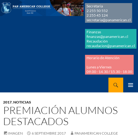
Secretaria
2 255 50 552
2 255 45 124
secretaria@panamerican.cl
Finanzas
finanzas@panamerican.cl
Recaudación
recaudacion@panamerican.cl
Horario de Atención
Lunes a Viernes
09.00 - 14.30 / 15.30 - 18.00
Buscar
Panamerican College
SALTAR
MENÚ
AL
PRINCI
2017
,
NOTICIAS
CONTENIDO
PREMIACIÓN ALUMNOS
DESTACADOS
IMAGEN
6 SEPTIEMBRE 2017
PANAMERICAN COLLEGE