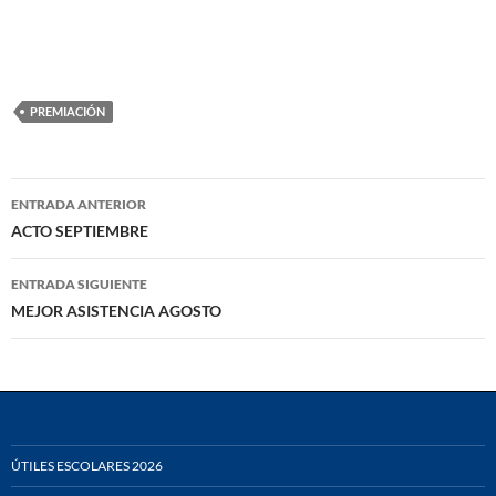
PREMIACIÓN
Navegación
ENTRADA ANTERIOR
de
ACTO SEPTIEMBRE
entradas
ENTRADA SIGUIENTE
MEJOR ASISTENCIA AGOSTO
ÚTILES ESCOLARES 2026