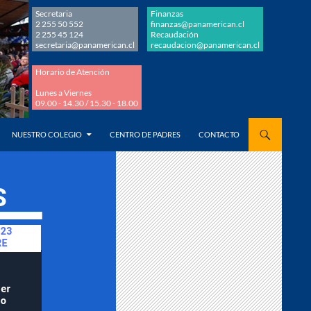
Secretaria
Finanzas
2 255 50 552
finanzas@panamerican.cl
2 255 45 124
Recaudación
secretaria@panamerican.cl
recaudacion@panamerican.cl
Horario de Atención
Lunes a Viernes
09.00 - 14.30 / 15.30 - 18.00
AL CONTENIDO
NUESTRO COLEGIO
CENTRO DE PADRES
CONTACTO