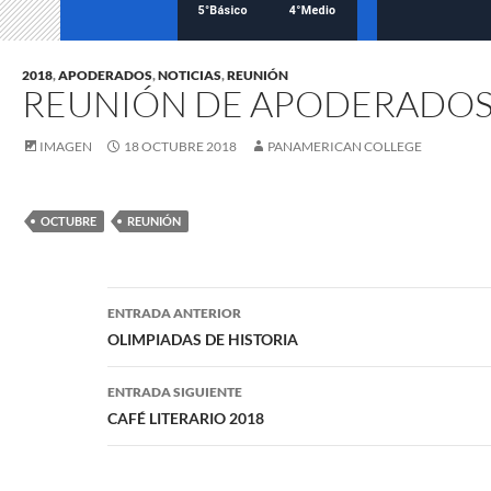
2018
,
APODERADOS
,
NOTICIAS
,
REUNIÓN
REUNIÓN DE APODERADO
IMAGEN
18 OCTUBRE 2018
PANAMERICAN COLLEGE
OCTUBRE
REUNIÓN
Navegación
ENTRADA ANTERIOR
de
OLIMPIADAS DE HISTORIA
entradas
ENTRADA SIGUIENTE
CAFÉ LITERARIO 2018