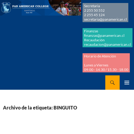
Secretaria
2 255 50 552
2 255 45 124
secretaria@panamerican.cl
Finanzas
finanzas@panamerican.cl
Recaudación
recaudacion@panamerican.cl
Horario de Atención
Lunes a Viernes
09.00 - 14.30 / 15.30 - 18.00
Buscar
Panamerican College
SALTAR
MENÚ
AL
PRINCI
CONTENIDO
Archivo de la etiqueta: BINGUITO