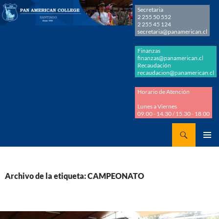
Secretaria
2 255 50 552
2 255 45 124
secretaria@panamerican.cl
Finanzas
finanzas@panamerican.cl
Recaudación
recaudacion@panamerican.cl
Horario de Atención
Lunes a Viernes
09.00 - 14.30 / 15.30 - 18.00
Buscar
Panamerican College
SALTAR
MENÚ
AL
PRINCI
CONTENIDO
Archivo de la etiqueta: CAMPEONATO