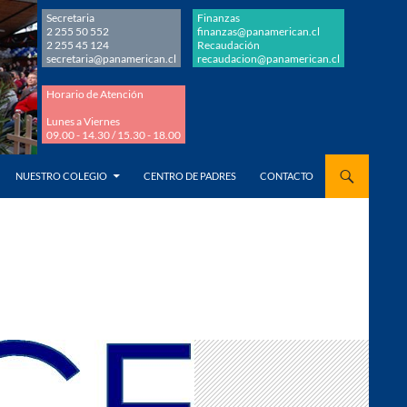
Secretaria
Finanzas
2 255 50 552
finanzas@panamerican.cl
2 255 45 124
Recaudación
secretaria@panamerican.cl
recaudacion@panamerican.cl
Horario de Atención
Lunes a Viernes
09.00 - 14.30 / 15.30 - 18.00
AL CONTENIDO
NUESTRO COLEGIO
CENTRO DE PADRES
CONTACTO