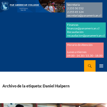
Secretaria
2 255 50 552
2 255 45 124
secretaria@panamerican.cl
Finanzas
finanzas@panamerican.cl
Recaudación
recaudacion@panamerican.cl
Horario de Atención
Lunes a Viernes
09.00 - 14.30 / 15.30 - 18.00
Buscar
Panamerican College
SALTAR
MENÚ
AL
PRINCI
CONTENIDO
Archivo de la etiqueta: Daniel Halpern