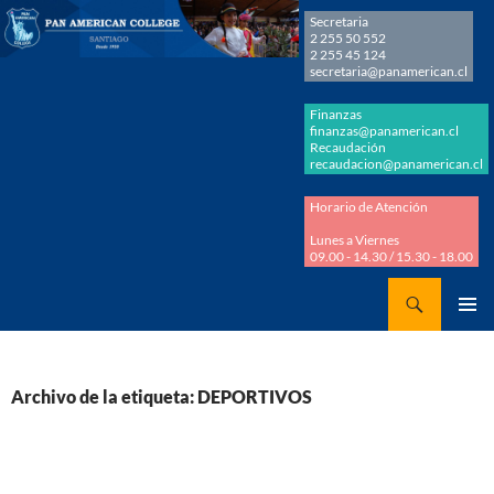
Secretaria
2 255 50 552
2 255 45 124
secretaria@panamerican.cl
Finanzas
finanzas@panamerican.cl
Recaudación
recaudacion@panamerican.cl
Horario de Atención
Lunes a Viernes
09.00 - 14.30 / 15.30 - 18.00
Buscar
Panamerican College
SALTAR
MENÚ
AL
PRINCI
CONTENIDO
Archivo de la etiqueta: DEPORTIVOS