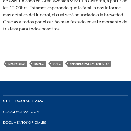
de Asís, ubicada en Gran Avenida 9191, La Cisterna, a partir de
las 12:00hrs. Estamos esperando que la familia nos informe
más detalles del funeral, el cual será anunciado a la brevedad.
Gracias a todos por el cariño manifestado en este momento de
tristeza para todos nosotros.
DESPEDIDA
DUELO
LUTO
SENSIBLE FALLECIMIENTO
ÚTILES ESCOLARES 2026
GOOGLE CLASSROOM
DOCUMENTOS OFICIALES