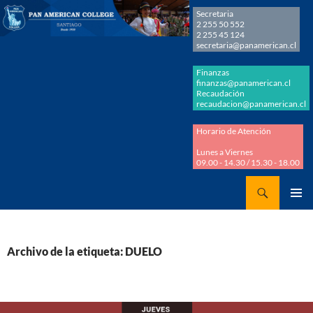
Secretaria
2 255 50 552
2 255 45 124
secretaria@panamerican.cl
Finanzas
finanzas@panamerican.cl
Recaudación
recaudacion@panamerican.cl
Horario de Atención
Lunes a Viernes
09.00 - 14.30 / 15.30 - 18.00
Buscar
Panamerican College
SALTAR
MENÚ
AL
PRINCI
CONTENIDO
Archivo de la etiqueta: DUELO