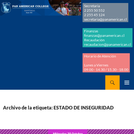
Secretaria
2 255 50 552
2 255 45 124
secretaria@panamerican.cl
Finanzas
finanzas@panamerican.cl
Recaudación
recaudacion@panamerican.cl
Horario de Atención
Lunes a Viernes
09.00 - 14.30 / 15.30 - 18.00
Buscar
Panamerican College
SALTAR
MENÚ
AL
PRINCI
CONTENIDO
Archivo de la etiqueta: ESTADO DE INSEGURIDAD