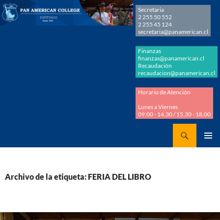
Secretaria
2 255 50 552
2 255 45 124
secretaria@panamerican.cl
Finanzas
finanzas@panamerican.cl
Recaudación
recaudacion@panamerican.cl
Horario de Atención
Lunes a Viernes
09.00 - 14.30 / 15.30 - 18.00
Buscar
Panamerican College
SALTAR
MENÚ
AL
PRINCI
CONTENIDO
Archivo de la etiqueta: FERIA DEL LIBRO