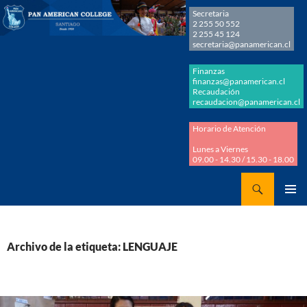
Secretaria
2 255 50 552
2 255 45 124
secretaria@panamerican.cl
Finanzas
finanzas@panamerican.cl
Recaudación
recaudacion@panamerican.cl
Horario de Atención
Lunes a Viernes
09.00 - 14.30 / 15.30 - 18.00
Buscar
Panamerican College
SALTAR
MENÚ
AL
PRINCI
CONTENIDO
Archivo de la etiqueta: LENGUAJE