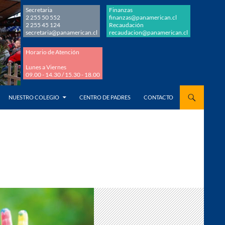
Secretaria
Finanzas
2 255 50 552
finanzas@panamerican.cl
2 255 45 124
Recaudación
secretaria@panamerican.cl
recaudacion@panamerican.cl
Horario de Atención
Lunes a Viernes
09.00 - 14.30 / 15.30 - 18.00
AL CONTENIDO
NUESTRO COLEGIO
CENTRO DE PADRES
CONTACTO