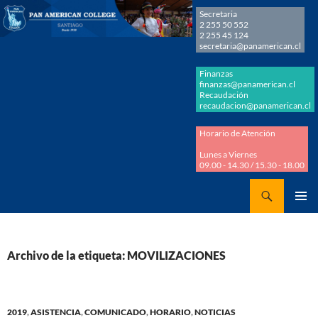
Secretaria
2 255 50 552
2 255 45 124
secretaria@panamerican.cl
Finanzas
finanzas@panamerican.cl
Recaudación
recaudacion@panamerican.cl
Horario de Atención
Lunes a Viernes
09.00 - 14.30 / 15.30 - 18.00
Buscar
Panamerican College
SALTAR
MENÚ
AL
PRINCI
CONTENIDO
Archivo de la etiqueta: MOVILIZACIONES
2019
,
ASISTENCIA
,
COMUNICADO
,
HORARIO
,
NOTICIAS