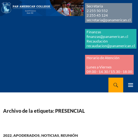
Secretaria
2 255 50 552
2 255 45 124
secretaria@panamerican.cl
Finanzas
finanzas@panamerican.cl
Recaudación
recaudacion@panamerican.cl
Horario de Atención
Lunes a Viernes
09.00 - 14.30 / 15.30 - 18.00
Buscar
Panamerican College
SALTAR
MENÚ
AL
PRINCI
CONTENIDO
Archivo de la etiqueta: PRESENCIAL
2022
,
APODERADOS
,
NOTICIAS
,
REUNIÓN