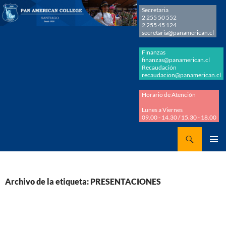
Secretaria
2 255 50 552
2 255 45 124
secretaria@panamerican.cl
Finanzas
finanzas@panamerican.cl
Recaudación
recaudacion@panamerican.cl
Horario de Atención
Lunes a Viernes
09.00 - 14.30 / 15.30 - 18.00
Buscar
Panamerican College
SALTAR
MENÚ
AL
PRINCI
CONTENIDO
Archivo de la etiqueta: PRESENTACIONES