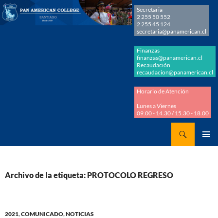
Secretaria
2 255 50 552
2 255 45 124
secretaria@panamerican.cl
Finanzas
finanzas@panamerican.cl
Recaudación
recaudacion@panamerican.cl
Horario de Atención
Lunes a Viernes
09.00 - 14.30 / 15.30 - 18.00
Buscar
Panamerican College
SALTAR
MENÚ
AL
PRINCI
CONTENIDO
Archivo de la etiqueta: PROTOCOLO REGRESO
2021
,
COMUNICADO
,
NOTICIAS