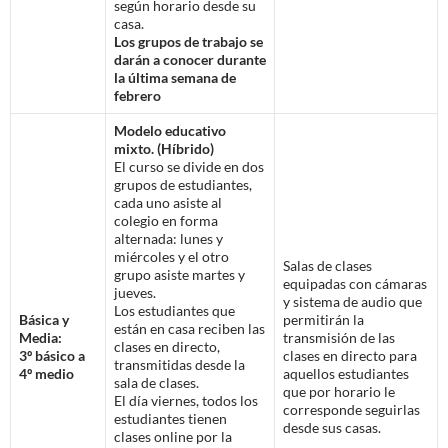
según horario desde su
casa.
Los grupos de trabajo se
darán a conocer durante
la última semana de
febrero
Modelo educativo
mixto. (Híbrido)
El curso se divide en dos
grupos de estudiantes,
cada uno asiste al
colegio en forma
alternada: lunes y
miércoles y el otro
Salas de clases
grupo asiste martes y
equipadas con cámaras
jueves.
y sistema de audio que
Los estudiantes que
Básica y
permitirán la
están en casa reciben las
Media:
transmisión de las
clases en directo,
3º básico a
clases en directo para
transmitidas desde la
4º medio
aquellos estudiantes
sala de clases.
que por horario le
El día viernes, todos los
corresponde seguirlas
estudiantes tienen
desde sus casas.
clases online por la