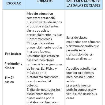
FORMATO
IMPLEMENTACIÓN DE
ESCOLAR
LAS SALAS DE CLASES
Modelo educativo
remoto y presencial
.
El curso se divide en dos
grupos de estudiantes.
Un grupo asiste
presencialmente los días
Salas de clases
lunes y miércoles.
equipadas con cámaras
Otro grupo asisten
y sistema de audio que
presencialmente los días
permitirán la
martes y jueves.
Pre básica:
transmisión de las
Los niños que están en
clases en directo.
casa reciben clases
Pre kínder y
online de las asignaturas
Kinder
de Ingles, Ed. Física y
Aquellos estudiantes
música por la
que por problemas
plataforma classroom
médicos no puedan
1º y 2º
con docentes del
asistir
básico
colegio.
presencialmente,
El día viernes, todos los
podrán conectarse y
estudiantes tienen
ver la clase desde sus
clases online por la
casas.
plataforma classroom