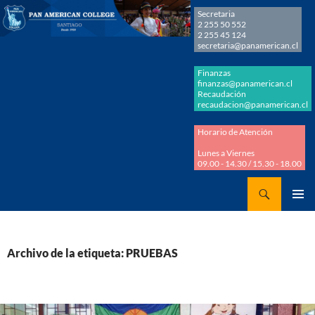
Secretaria
2 255 50 552
2 255 45 124
secretaria@panamerican.cl
Finanzas
finanzas@panamerican.cl
Recaudación
recaudacion@panamerican.cl
Horario de Atención
Lunes a Viernes
09.00 - 14.30 / 15.30 - 18.00
Buscar
Panamerican College
SALTAR
MENÚ
AL
PRINCI
CONTENIDO
Archivo de la etiqueta: PRUEBAS