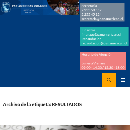
Secretaria
2 255 50 552
2 255 45 124
secretaria@panamerican.cl
Finanzas
finanzas@panamerican.cl
Recaudación
recaudacion@panamerican.cl
Horario de Atención
Lunes a Viernes
09.00 - 14.30 / 15.30 - 18.00
Buscar
Panamerican College
SALTAR
MENÚ
AL
PRINCI
CONTENIDO
Archivo de la etiqueta: RESULTADOS