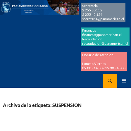
Secretaria
2 255 50 552
2 255 45 124
secretaria@panamerican.cl
Finanzas
finanzas@panamerican.cl
Recaudación
recaudacion@panamerican.cl
Horario de Atención
Lunes a Viernes
09.00 - 14.30 / 15.30 - 18.00
Buscar
Panamerican College
SALTAR
MENÚ
AL
PRINCI
CONTENIDO
Archivo de la etiqueta: SUSPENSIÓN