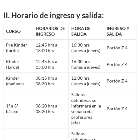
II. Horario de ingreso y salida:
HORARIOS DE
HORA DE
INGRESO Y
CURSO
INGRESO
SALIDA
SALIDA
Pre Kínder
12:45 hrs a
16:30 hrs
Portón Z 4
(tarde)
13:00 hrs
(lunes a jueves)
Kínder
12:45 hrs a
16:30 hrs
Portón Z 4
(Tarde)
13:00 hrs
(lunes a jueves)
Kínder
08:15 hrs a
12:00 hrs
Portón Z 4
(mañana)
08:30 hrs
(lunes a jueves)
Salidas
definitivas se
1º a 3º
08:20 hrs a
informará en la
Portón Z 4
básico
08:30 hrs
semana vía
profesores
jefes.
Salidas
definitivas se