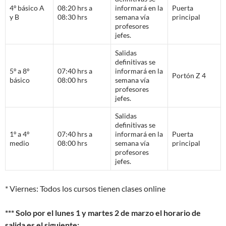
4º básico A
08:20 hrs a
informará en la
Puerta
y B
08:30 hrs
semana vía
principal
profesores
jefes.
Salidas
definitivas se
5º a 8º
07:40 hrs a
informará en la
Portón Z 4
básico
08:00 hrs
semana vía
profesores
jefes.
Salidas
definitivas se
1º a 4º
07:40 hrs a
informará en la
Puerta
medio
08:00 hrs
semana vía
principal
profesores
jefes.
* Viernes: Todos los cursos tienen clases online
*** Solo por el lunes 1 y martes 2 de marzo el horario de
salida es el siguiente: