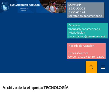
Secretaria
2 255 50 552
2 255 45 124
secretaria@panamerican.cl
Finanzas
finanzas@panamerican.cl
Recaudación
recaudacion@panamerican.cl
Horario de Atención
Lunes a Viernes
09.00 - 14.30 / 15.30 - 18.00
Buscar
Panamerican College
SALTAR
MENÚ
AL
PRINCI
CONTENIDO
Archivo de la etiqueta: TECNOLOGÍA