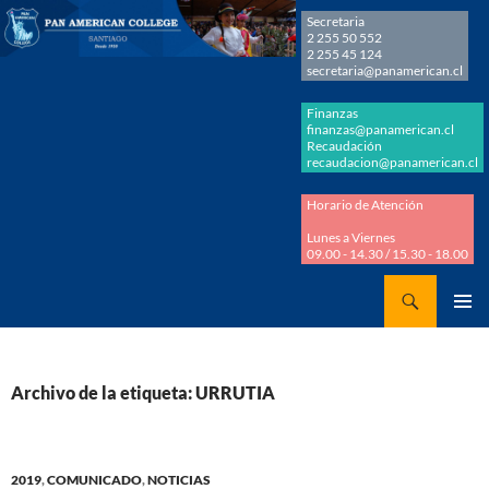
Secretaria
2 255 50 552
2 255 45 124
secretaria@panamerican.cl
Finanzas
finanzas@panamerican.cl
Recaudación
recaudacion@panamerican.cl
Horario de Atención
Lunes a Viernes
09.00 - 14.30 / 15.30 - 18.00
Buscar
Panamerican College
SALTAR
MENÚ
AL
PRINCI
CONTENIDO
Archivo de la etiqueta: URRUTIA
2019
,
COMUNICADO
,
NOTICIAS