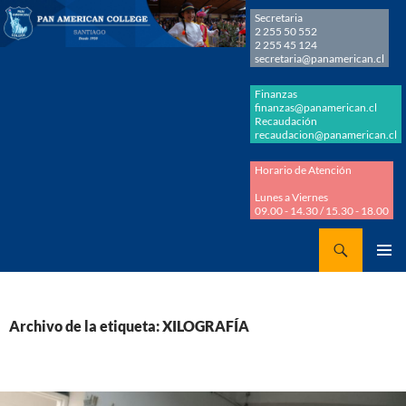
Secretaria
2 255 50 552
2 255 45 124
secretaria@panamerican.cl
Finanzas
finanzas@panamerican.cl
Recaudación
recaudacion@panamerican.cl
Horario de Atención
Lunes a Viernes
09.00 - 14.30 / 15.30 - 18.00
Buscar
Panamerican College
SALTAR
MENÚ
AL
PRINCI
CONTENIDO
Archivo de la etiqueta: XILOGRAFÍA