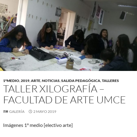
1°MEDIO
,
2019
,
ARTE
,
NOTICIAS
,
SALIDA PEDAGÓGICA
,
TALLERES
TALLER XILOGRAFÍA –
FACULTAD DE ARTE UMCE
GALERÍA
2 MAYO 2019
Imágenes 1° medio [electivo arte]