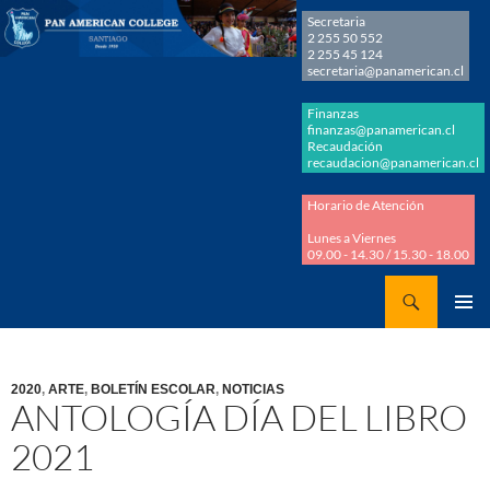
Secretaria
2 255 50 552
2 255 45 124
secretaria@panamerican.cl
Finanzas
finanzas@panamerican.cl
Recaudación
recaudacion@panamerican.cl
Horario de Atención
Lunes a Viernes
09.00 - 14.30 / 15.30 - 18.00
Buscar
Panamerican College
SALTAR
MENÚ
AL
PRINCI
CONTENIDO
2020
,
ARTE
,
BOLETÍN ESCOLAR
,
NOTICIAS
ANTOLOGÍA DÍA DEL LIBRO
2021