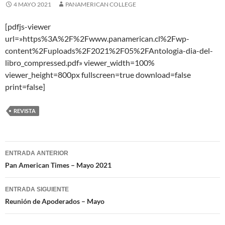
4 MAYO 2021
PANAMERICAN COLLEGE
[pdfjs-viewer
url=»https%3A%2F%2Fwww.panamerican.cl%2Fwp-
content%2Fuploads%2F2021%2F05%2FAntologia-dia-del-
libro_compressed.pdf» viewer_width=100%
viewer_height=800px fullscreen=true download=false
print=false]
REVISTA
Navegación
ENTRADA ANTERIOR
de
Pan American Times – Mayo 2021
entradas
ENTRADA SIGUIENTE
Reunión de Apoderados – Mayo