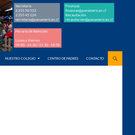
Secretaria
Finanzas
2 255 50 552
finanzas@panamerican.cl
2 255 45 124
Recaudación
secretaria@panamerican.cl
recaudacion@panamerican.cl
Horario de Atención
Lunes a Viernes
09.00 - 14.30 / 15.30 - 18.00
AL CONTENIDO
NUESTRO COLEGIO
CENTRO DE PADRES
CONTACTO