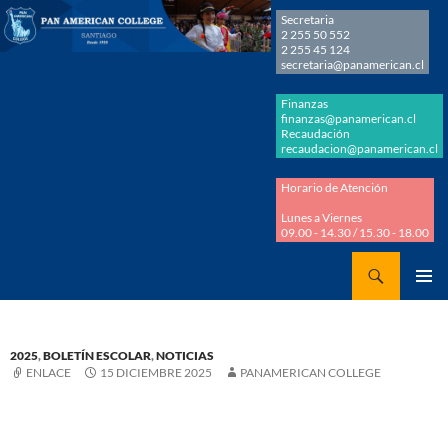
Secretaria
2 255 50 552
2 255 45 124
secretaria@panamerican.cl
Finanzas
finanzas@panamerican.cl
Recaudación
recaudacion@panamerican.cl
Horario de Atención
Lunes a Viernes
09.00 - 14.30 / 15.30 - 18.00
Buscar
Panamerican College
SALTAR
MENÚ
AL
PRINCI
CONTENIDO
2025
,
BOLETÍN ESCOLAR
,
NOTICIAS
ENLACE
15 DICIEMBRE 2025
PANAMERICAN COLLEGE