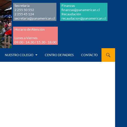
Secretaria
Finanzas
2 255 50 552
finanzas@panamerican.cl
2 255 45 124
Recaudación
secretaria@panamerican.cl
recaudacion@panamerican.cl
Horario de Atención
Lunes a Viernes
09.00 - 14.30 / 15.30 - 18.00
AL CONTENIDO
NUESTRO COLEGIO
CENTRO DE PADRES
CONTACTO