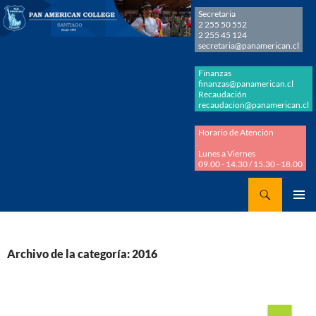
Secretaria
2 255 50 552
2 255 45 124
secretaria@panamerican.cl
Finanzas
finanzas@panamerican.cl
Recaudación
recaudacion@panamerican.cl
Horario de Atención
Lunes a Viernes
09.00 - 14.30 / 15.30 - 18.00
Buscar
Panamerican College
SALTAR
MENÚ
AL
PRINCI
CONTENIDO
Archivo de la categoría: 2016