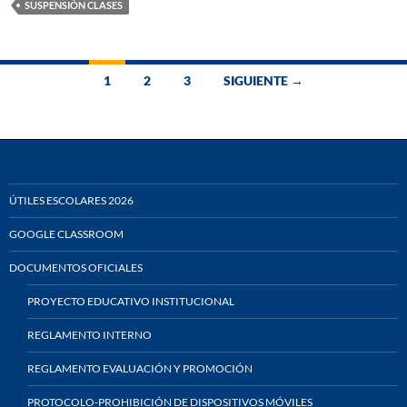
SUSPENSIÓN CLASES
Ir
1
2
3
SIGUIENTE →
a
las
entradas
ÚTILES ESCOLARES 2026
GOOGLE CLASSROOM
DOCUMENTOS OFICIALES
PROYECTO EDUCATIVO INSTITUCIONAL
REGLAMENTO INTERNO
REGLAMENTO EVALUACIÓN Y PROMOCIÓN
PROTOCOLO-PROHIBICIÓN DE DISPOSITIVOS MÓVILES