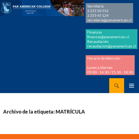
Secretaria
2 255 50 552
2 255 45 124
secretaria@panamerican.cl
Finanzas
finanzas@panamerican.cl
Recaudación
recaudacion@panamerican.cl
Horario de Atención
Lunes a Viernes
09.00 - 14.30 / 15.30 - 18.00
Buscar
Panamerican College
SALTAR
MENÚ
AL
PRINCI
CONTENIDO
Archivo de la etiqueta: MATRÍCULA