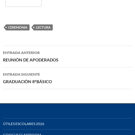
CEREMONIA
LECTURA
Navegación
ENTRADA ANTERIOR
de
REUNIÓN DE APODERADOS
entradas
ENTRADA SIGUIENTE
GRADUACIÓN 8°BÁSICO
ÚTILES ESCOLARES 2026
GOOGLE CLASSROOM