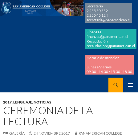
Secretaria
2 255 50 552
2 255 45 124
secretaria@panamerican.cl
Finanzas
finanzas@panamerican.cl
Recaudación
recaudacion@panamerican.cl
Horario de Atención
Lunes a Viernes
09.00 - 14.30 / 15.30 - 18.00
Buscar
Panamerican College
SALTAR
MENÚ
AL
PRINCI
2017
,
LENGUAJE
,
NOTICIAS
CONTENIDO
CEREMONIA DE LA
LECTURA
GALERÍA
24 NOVIEMBRE 2017
PANAMERICAN COLLEGE